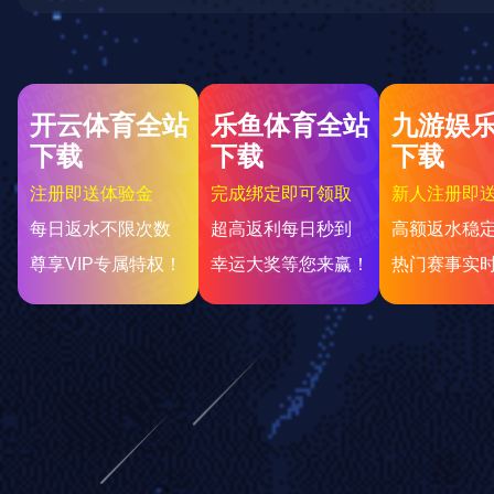
巴佩在球队中的表现
能产生的影响。
1、请愿书
近年来，姆巴佩作为
感到失望。这次请愿
言，他们认为姆巴佩
此外，这份请愿书也
理智，而保留未能发
值得注意的是，这样
越多的人选择通过在
2、姆巴佩
自加盟巴黎圣日耳曼