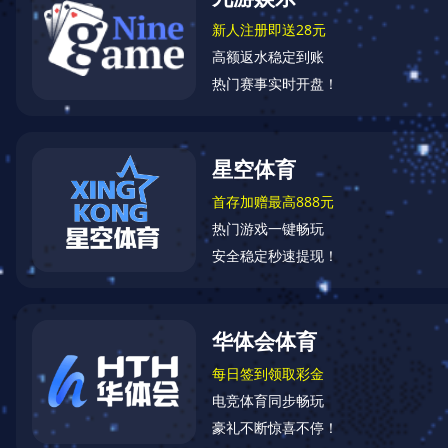
国外球迷发
近日，国外球迷发起的
突破七万。这一现象
交媒体的影响力。本