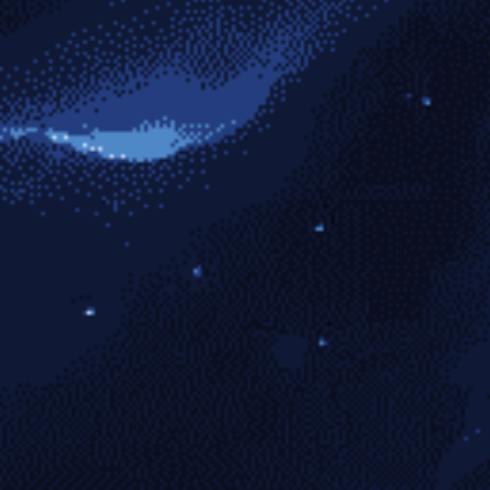
最后，我们还需警惕
能造成更大的社会问
体育环境得以维持。
总结：
This"国外球迷发
传播的新方式，以及
如如何合理平衡不同
A总之，通过这次事
推动整个行业向前发
进步的重要理念。