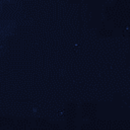
#3
#
不乱迎接挑战展现充
拜仁队徽被慕尼黑1860球迷