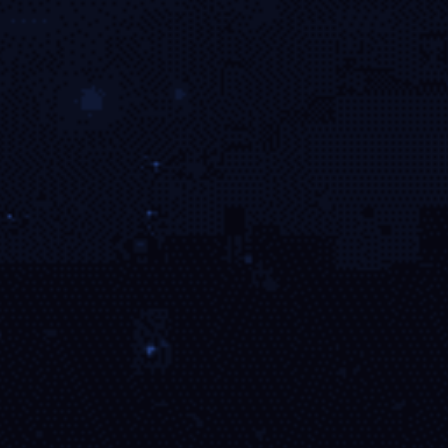
恶搞海纳
-01
推荐
2026-06-27
推荐
联系我们
武威市凉州区西关南路439号
support@whyoui.com
载