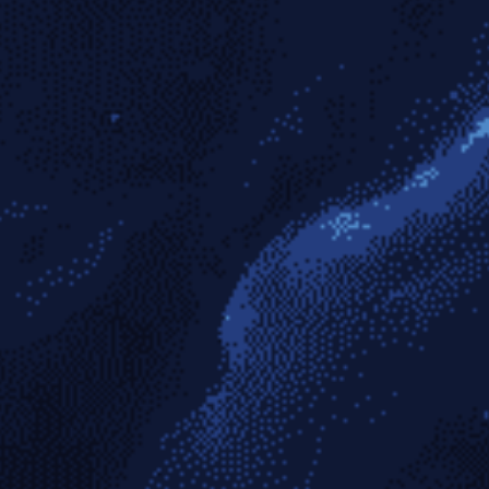
使得每位用户都可以轻松发表意见，从而形成了一股强大的集体
就会形成一种“从众效应”，进而激励更多人参与到这个行动中
成部分。
来了负面影响。一方面，它促进了更多人的参与，但另一方面，
的冲突。因此，在享受这种便利时，我们也需要理性看待社交媒
愿对未来足球文化影响
T”事件，我们可以预见到未来足球文化可能发生的一系列变化。
逐渐成为潮流。在此之前，大多数情况下，足球俱乐部之间存在
在改变。
持续发展，各个俱乐部可能不得不更加重视球迷意见。在转会策
多来自底层支持者的数据反馈，以保持自身形象和市场竞争力。
与粉丝之间建立良好的互动关系。