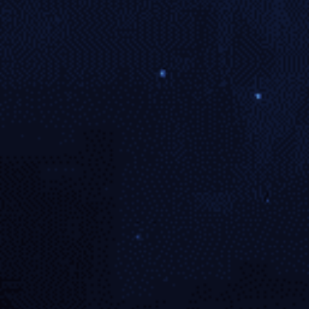
上一篇：
本赛季英超射门转化率分析加克波…
热榜精选
#1
#2
阿韦洛亚谈淘汰赛出局拜仁或
卢宁临危