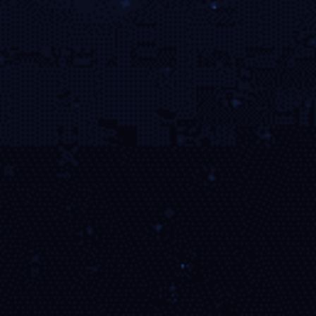
金主帅
2026-05-25
推荐
华体会入口
华体会入口官方网站【KY1.AC】官网认证:手机版、app下
、登录入口、官方网站、网页版、平台、网址、地址、注
册、娱乐，华体会入口(中国)官方网站欢迎大家选择真正的
官方通道，同时我们提供全天候7x24小时在线服务，第一
时间处理各类问题，正规集团平台有保障，欢迎体验！
© 2026 华体会入口 版权所有 · 保留所有权利