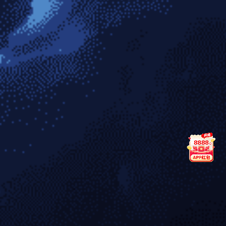
情绪。当很多人聚集在
来。这种趋势已经成为当
一些言论却可能变得极
体所带来的各种声音，
首先，更加强烈且更加
较为封闭的信息沟通渠
略、教练选择等方面，
这无疑会促使俱乐部更