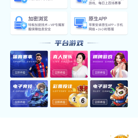
2、个人发展与成长
作为一名年轻球员，德拉普明白自身发展需要时间和
机会。他认为，在切尔西这样一个拥有丰富资源和优
秀教练团队的平台上，可以获得更多学习和成长的机
会。他特别提到，与顶级球员一起训练和比赛，让他
的技术水平不断提升。
同时，德拉普也意识到，要想在高水平联赛中立足，
需要不断挑战自我。他积极参与各项训练，不断完善
自己的技战术素养。同时，他也乐于向经验丰富的前
辈请教，从中汲取宝贵经验，有助于加速自己的成熟
过程。
此外，通过参加各类比赛，德拉普获得了越来越多实