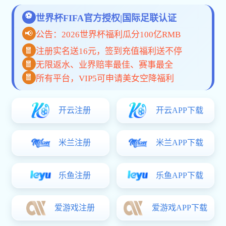
德拉普坚定留队信念期待为切尔西
书写辉煌篇章