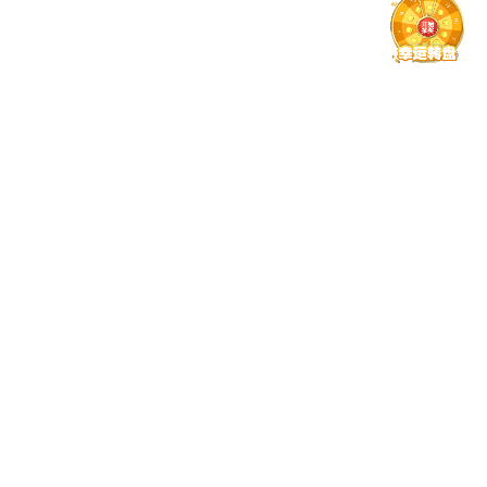
战经验，这对于他的心理素质提升至关重要。他相
信，只要继续努力，就一定能为切尔西贡献更多力
量，实现个人与球队双赢的发展目标。
3、切尔西未来展望
当谈及切尔西未来时，德拉普充满信心。他指出，目
前球队正在进行积极重建，新引进了一批优秀球员，
这些新鲜血液注入使得整个团队焕然一新。对于这些
新成员，德拉普表示欢迎，并期待他们能够尽快融入
球队文化，共同追求胜利。
此外，随着年轻球员逐渐崭露头角，德拉普相信，这
将为切尔西带来全新的战斗力。他提到，与这些充满
激情的新伙伴们并肩作战，是一种莫大的荣幸，每场
比赛都是一次学习和成长的机会，他们都渴望为俱乐