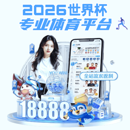
注册入口
全天更新 ·
华体会入口
赛
事实时同步
无论您身在何处，
华体会入口APP
为您带来高速、
高清、稳定的观赛体验。
下载客户端
网页端访问