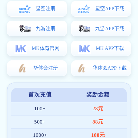
2026-06-02 01:47
66 次阅读
首页
/
体育新闻
在如今竞争激烈的足球世界中，球员们的去留问题常
常引发热议。切尔西年轻前锋德拉普近日表达了他坚
定的留队信念，并期待为俱乐部书写新的辉煌篇章。
在这篇文章中，我们将从德拉普对球队的忠诚、个人
发展与成长、切尔西未来的展望以及团队文化与氛围
等四个方面进行深入探讨，以期全面了解他对留队的
决心及其背后的意义。
1、对球队的忠诚
德拉普在接受采访时明确表示，他对切尔西有着深厚