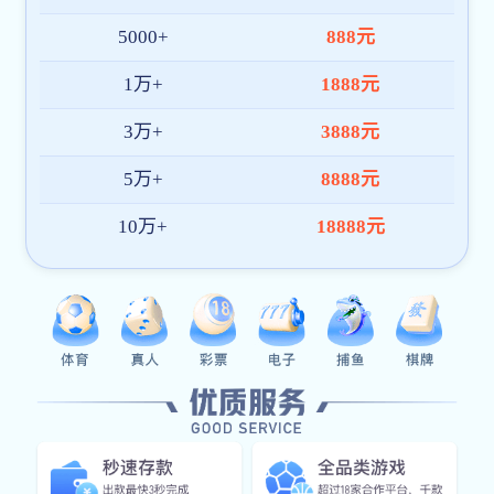
的感情。作为一名青训出身的球员，德拉普深知自己
是这支球队的一部分。他回忆起自己在青年队时刻苦
训练和奋斗的日子，这些经历不仅塑造了他的技术能
力，也培养了他对俱乐部文化的认同感。
此外，德拉普还提到，在过去几个赛季中，他见证了
俱乐部的发展与转变。这种亲历让他更加坚信，只有
在切尔西这个大家庭中，才能实现自己的职业梦想。
他希望通过自己的努力帮助球队再次崛起，为球迷带
来更多欢乐。
最后，德拉普强调，他并不想轻易放弃这样的机会。
即使面临外界诱惑，他依然选择坚定留队，因为这份
忠诚不仅关乎个人成就，更是对球队历史和未来的一
种责任感。