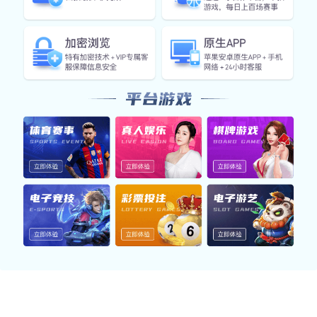
世界杯第三场对决展望巴西迎战非洲冠军土耳其挑战
严密防守阵型
2026-07-26
33 次阅读