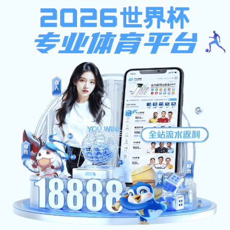
注册入口
隐私政策
一、引言
华体会入口平台为用户提供便捷、实时的体育赛事内容，在保障
服务体验的同时，我们高度重视个人隐私保护。
二、信息收集范围
我们可能收集以下信息：