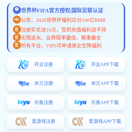
注册信息：如手机号、昵称、头像等基础资料
设备信息：操作系统、浏览器、分辨率、唯一标识等
行为记录：包括访问路径、停留时间、偏好设置等
位置信息：在获得授权后采集
三、信息使用目的
收集到的信息将用于：
为您提供定制化内容与互动体验
保障账号和数据安全
进行数据分析与服务优化
在授权基础上提供通知推送服务
四、第三方共享与信息披露
我们承诺不会随意出售用户信息，仅在以下情况下共享：
经您明确授权的合作服务