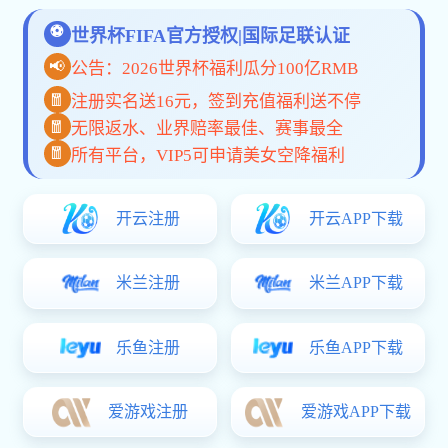
让体育更贴近你
华体会入口 APP 以用户体验为核心，支持华体会·官方版网
站登录入口-华体会(中国)项目，构建实时互动生态。涵盖热
门赛事与数据流，为每一位体育爱好者提供个性化信息服
务。
多平台兼容
社群互动
iOS / Android / Web
关注、评论、参与话题
App Store
Google Play